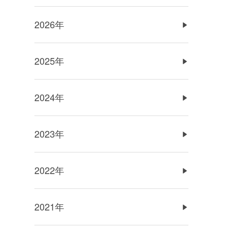
2026年
2025年
2024年
2023年
2022年
2021年